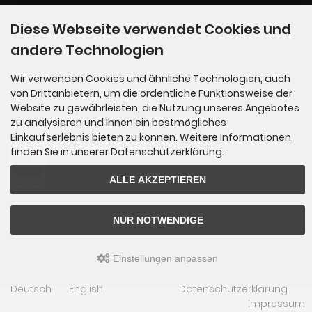
Sitemap
Diese Webseite verwendet Cookies und
Katalog
andere Technologien
LUCID-Verpackungsregister
Wir verwenden Cookies und ähnliche Technologien, auch
von Drittanbietern, um die ordentliche Funktionsweise der
Zahlungsmethoden
Website zu gewährleisten, die Nutzung unseres Angebotes
zu analysieren und Ihnen ein bestmögliches
Einkaufserlebnis bieten zu können. Weitere Informationen
finden Sie in unserer Datenschutzerklärung.
ALLE AKZEPTIEREN
NUR NOTWENDIGE
Peter Post Werkzeuge - Ihr Spezialist für Qualitätswerkzeuge © 2026 | Template © 2009-
2026 by
mod
ified eCommerce Shopsoftware
Einstellungen anpassen
mod
ified eCommerce Shopsoftware © 2009-2026
Deutsch
English
Datenschutzerklärung
Impressum