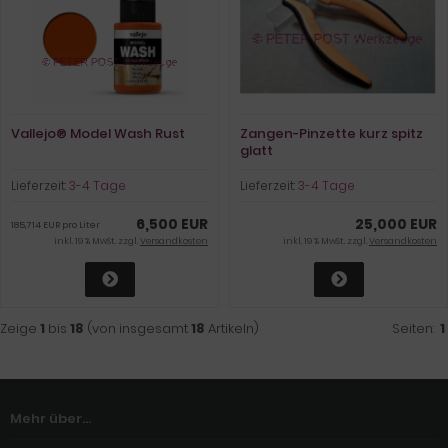
Vallejo® Model Wash Rust
Zangen-Pinzette kurz spitz
glatt
Lieferzeit:
3-4 Tage
Lieferzeit:
3-4 Tage
6,500 EUR
25,000 EUR
185,714 EUR pro Liter
inkl. 19 % MwSt. zzgl.
Versandkosten
inkl. 19 % MwSt. zzgl.
Versandkosten
Zeige
1
bis
18
(von insgesamt
18
Artikeln)
Seiten:
1
Mehr über...