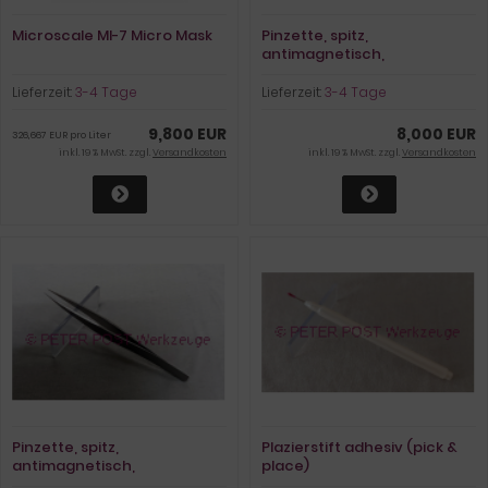
Microscale MI-7 Micro Mask
Pinzette, spitz,
antimagnetisch,
säurebeständig
Lieferzeit:
3-4 Tage
Lieferzeit:
3-4 Tage
9,800 EUR
8,000 EUR
326,667 EUR pro Liter
inkl. 19 % MwSt. zzgl.
Versandkosten
inkl. 19 % MwSt. zzgl.
Versandkosten
Pinzette, spitz,
Plazierstift adhesiv (pick &
antimagnetisch,
place)
säurebeständig