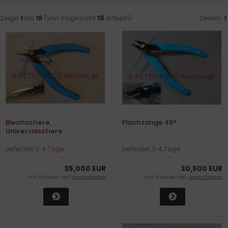
Zeige
1
bis
18
(von insgesamt
18
Artikeln)
Seiten:
1
Blechschere,
Flachzange 45°
Universalschere
Lieferzeit:
3-4 Tage
Lieferzeit:
3-4 Tage
35,000 EUR
30,500 EUR
inkl. 19 % MwSt. zzgl.
Versandkosten
inkl. 19 % MwSt. zzgl.
Versandkosten