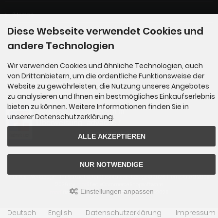
Sitemap
Diese Webseite verwendet Cookies und
Katalog
andere Technologien
LUCID-Verpackungsregister
Wir verwenden Cookies und ähnliche Technologien, auch
von Drittanbietern, um die ordentliche Funktionsweise der
Zahlungsmethoden
Website zu gewährleisten, die Nutzung unseres Angebotes
zu analysieren und Ihnen ein bestmögliches Einkaufserlebnis
bieten zu können. Weitere Informationen finden Sie in
unserer Datenschutzerklärung.
ALLE AKZEPTIEREN
NUR NOTWENDIGE
Peter Post Werkzeuge - Ihr Spezialist für Qualitätswerkzeuge © 2026 | Template © 2009-
2026 by
mod
ified eCommerce Shopsoftware
Einstellungen anpassen
mod
ified eCommerce Shopsoftware © 2009-2026
Deutsch
English
Datenschutzerklärung
Impressum