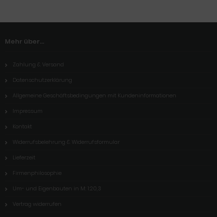
Mehr über...
Zahlung & Versand
Datenschutzerklärung
Allgemeine Geschäftsbedingungen mit Kundeninformationen
Impressum
Kontakt
Widerrufsbelehrung & Widerrufsformular
Lieferzeit
Firmenphilosophie
Um- und Eigenbauten in M: 1:20,3
Vertrag widerrufen