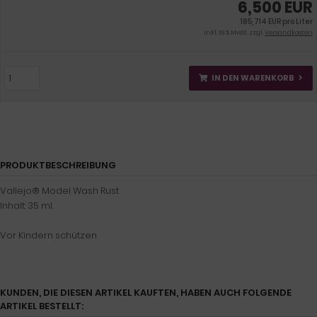
6,500 EUR
185,714 EUR pro Liter
inkl. 19 % MwSt. zzgl.
Versandkosten
IN DEN WARENKORB
PRODUKTBESCHREIBUNG
Vallejo® Model Wash Rust
Inhalt: 35 ml.
Vor Kindern schützen
KUNDEN, DIE DIESEN ARTIKEL KAUFTEN, HABEN AUCH FOLGENDE
ARTIKEL BESTELLT: