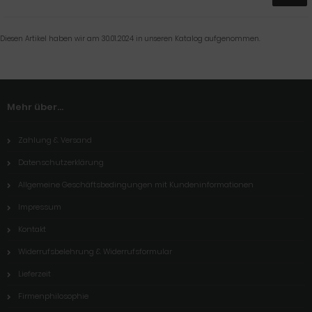
Diesen Artikel haben wir am 30.01.2024 in unseren Katalog aufgenommen.
Mehr über...
Zahlung & Versand
Datenschutzerklärung
Allgemeine Geschäftsbedingungen mit Kundeninformationen
Impressum
Kontakt
Widerrufsbelehrung & Widerrufsformular
Lieferzeit
Firmenphilosophie