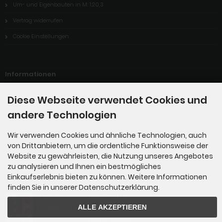
Um- und Eigenbauten in M: 1:20,3
Vertrag widerrufen
Cookie Einstellungen
Informationen
Diese Webseite verwendet Cookies und
Sitemap
andere Technologien
Katalog
LUCID-Verpackungsregister
Wir verwenden Cookies und ähnliche Technologien, auch
von Drittanbietern, um die ordentliche Funktionsweise der
Website zu gewährleisten, die Nutzung unseres Angebotes
zu analysieren und Ihnen ein bestmögliches
Zahlungsmethoden
Einkaufserlebnis bieten zu können. Weitere Informationen
finden Sie in unserer Datenschutzerklärung.
ALLE AKZEPTIEREN