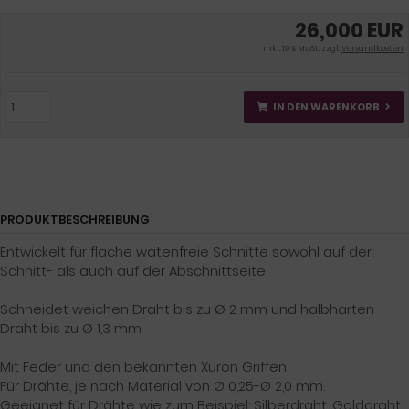
26,000 EUR
inkl. 19 % MwSt. zzgl.
Versandkosten
IN DEN WARENKORB
PRODUKTBESCHREIBUNG
Entwickelt für flache watenfreie Schnitte sowohl auf der
Schnitt- als auch auf der Abschnittseite.
Schneidet weichen Draht bis zu Ø 2 mm und halbharten
Draht bis zu Ø 1,3 mm
Mit Feder und den bekannten Xuron Griffen.
Für Drähte, je nach Material von Ø 0,25-Ø 2,0 mm.
Geeignet für Drähte wie zum Beispiel: Silberdraht, Golddraht,