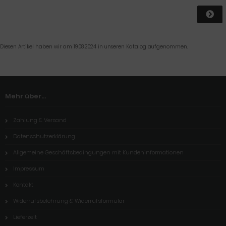
Diesen Artikel haben wir am 19.08.2024 in unseren Katalog aufgenommen.
Mehr über...
Zahlung & Versand
Datenschutzerklärung
Allgemeine Geschäftsbedingungen mit Kundeninformationen
Impressum
Kontakt
Widerrufsbelehrung & Widerrufsformular
Lieferzeit