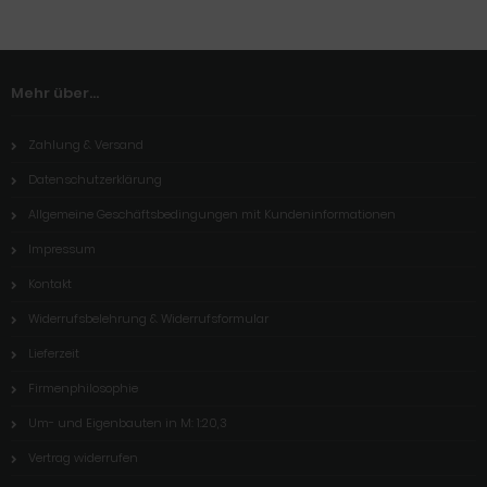
Mehr über...
Zahlung & Versand
Datenschutzerklärung
Allgemeine Geschäftsbedingungen mit Kundeninformationen
Impressum
Kontakt
Widerrufsbelehrung & Widerrufsformular
Lieferzeit
Firmenphilosophie
Um- und Eigenbauten in M: 1:20,3
Vertrag widerrufen