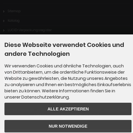
Sitemap
Katalog
LUCID-Verpackungsregister
Diese Webseite verwendet Cookies und
andere Technologien
Zahlungsmethoden
Wir verwenden Cookies und ähnliche Technologien, auch
von Drittanbietern, um die ordentliche Funktionsweise der
Website zu gewährleisten, die Nutzung unseres Angebotes
zu analysieren und Ihnen ein bestmögliches Einkaufserlebnis
bieten zu können. Weitere Informationen finden Sie in
unserer Datenschutzerklärung.
ALLE AKZEPTIEREN
Peter Post Werkzeuge - Ihr Spezialist für Qualitätswerkzeuge © 2026 | Template © 2009-
2026 by
mod
ified eCommerce Shopsoftware
mod
ified eCommerce Shopsoftware © 2009-2026
NUR NOTWENDIGE