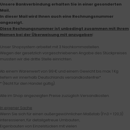
Unsere Bankverbindung erhalten Sie in einer gesonderten
Mail.
In dieser Mail wird Ihnen auch eine Rechnungsnummer
angezeigt.
Diese Rechnungsnummer ist unbedingt zusammen mit Ihrem
Namen bei der Überweisung mit anzugeben
!
Unser Shopsystem arbeitet mit 3 Nachkommastellen.
Wegen der gesetzlich vorgeschriebenen Angabe des Stückpreises
mussten wir die dritte Stelle einrichten.
Ab einem Warenwert von 99 € und einem Gewicht bis max. 1 Kg
liefern wir innerhalb Deutschlands versandkostenfrei*.
* (Nicht für den Handel gültig).
Alle im Shop angezeigten Preise zuzüglich Versandkosten.
In eigener Sache
Wenn Sie sich für einen außergewöhnlichen Maßstab (Fn3 = 1:20,3)
interessieren, für detailgetreue Umbauten,
Eigenbauten von Einzelstücken mit vielen