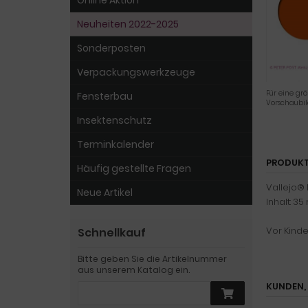
Online Aktion
Neuheiten 2022-2025
Sonderposten
Verpackungswerkzeuge
Für eine grö
Fensterbau
Vorschaubi
Insektenschutz
Terminkalender
PRODUKT
Häufig gestellte Fragen
Vallejo®
Neue Artikel
Inhalt: 35 
Vor Kind
Schnellkauf
Bitte geben Sie die Artikelnummer
aus unserem Katalog ein.
KUNDEN, 