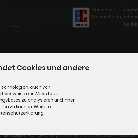
ap
g
-Verpackungsregister
ndet Cookies und andere
Technologien, auch von
nktionsweise der Website zu
Angebotes zu analysieren und Ihnen
eten zu können. Weitere
Datenschutzerklärung.
e - Ihr Spezialist für Qualitätswerkzeuge © 2026 | Template © 2009-2026 by
mod
ified eCom