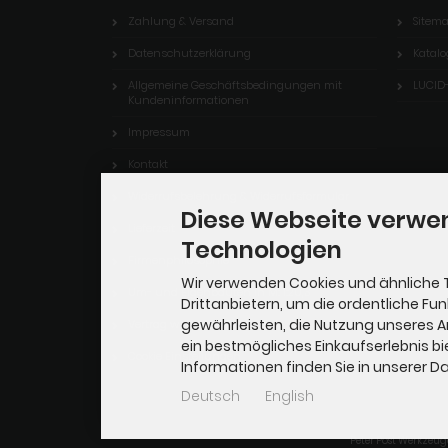
Zahlung & Versand
Sitem
Datenschutzerklärung
Katalo
Allgemeine Geschäftsbedingungen mit
LUCID
Kundeninformationen
Impressum
Kontakt
Widerrufsbelehrung & Widerrufsformular
Diese Webseite verwe
Lieferzeit
Technologien
Firmenphilosophie
Wir verwenden Cookies und ähnliche 
Um- und Eigenbauten in M: 1:20,3
Drittanbietern, um die ordentliche Fu
gewährleisten, die Nutzung unseres 
Vertrag widerrufen
ein bestmögliches Einkaufserlebnis bi
Cookie Einstellungen
Informationen finden Sie in unserer 
Deutsch
English
Peter Post Werkzeug