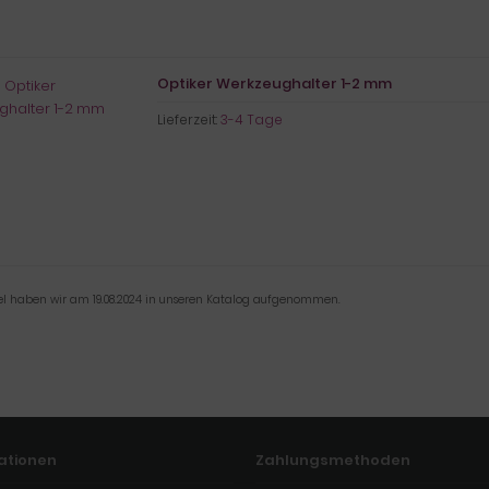
Optiker Werkzeughalter 1-2 mm
Lieferzeit:
3-4 Tage
kel haben wir am 19.08.2024 in unseren Katalog aufgenommen.
ationen
Zahlungsmethoden