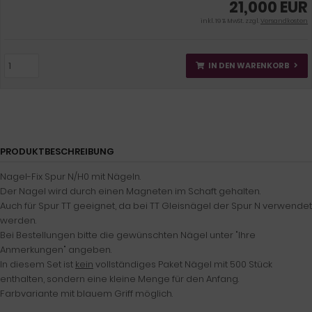
21,000 EUR
inkl. 19 % MwSt. zzgl.
Versandkosten
IN DEN WARENKORB
PRODUKTBESCHREIBUNG
Nagel-Fix Spur N/H0 mit Nägeln.
Der Nagel wird durch einen Magneten im Schaft gehalten.
Auch für Spur TT geeignet, da bei TT Gleisnägel der Spur N verwendet
werden.
Bei Bestellungen bitte die gewünschten Nägel unter "Ihre
Anmerkungen" angeben.
In diesem Set ist
kein
vollständiges Paket Nägel mit 500 Stück
enthalten, sondern eine kleine Menge für den Anfang.
Farbvariante mit blauem Griff möglich.