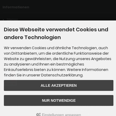
Informationen
Sitemap
Katalog
Diese Webseite verwendet Cookies und
andere Technologien
LUCID-Verpackungsregister
Wir verwenden Cookies und ähnliche Technologien, auch
von Drittanbietern, um die ordentliche Funktionsweise der
Zahlungsmethoden
Website zu gewährleisten, die Nutzung unseres Angebotes
zu analysieren und Ihnen ein bestmögliches
Einkaufserlebnis bieten zu können. Weitere Informationen
finden Sie in unserer Datenschutzerklärung.
ALLE AKZEPTIEREN
NUR NOTWENDIGE
Peter Post Werkzeuge - Ihr Spezialist für Qualitätswerkzeuge © 2026 | Template © 2009-
2026 by
mod
ified eCommerce Shopsoftware
mod
ified eCommerce Shopsoftware © 2009-2026
Einstellungen anpassen