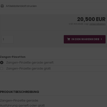
Artikeldatenblatt drucken
20,500 EUR
inkl. 19 % MwSt. zzgl.
Versandkosten
IN DEN WARENKORB
Zangen-Pinzetten
Zangen-Pinzette gerade gerieft
Zangen-Pinzette gerade glatt
PRODUKTBESCHREIBUNG
Zangen-Pinzette gerade.
Ausführung: gerieft oder glatt