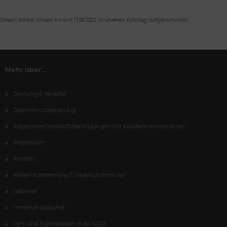
Diesen Artikel haben wir am 17.08.2022 in unseren Katalog aufgenommen.
Mehr über...
Zahlung & Versand
Datenschutzerklärung
Allgemeine Geschäftsbedingungen mit Kundeninformationen
Impressum
Kontakt
Widerrufsbelehrung & Widerrufsformular
Lieferzeit
Firmenphilosophie
Um- und Eigenbauten in M: 1:20,3