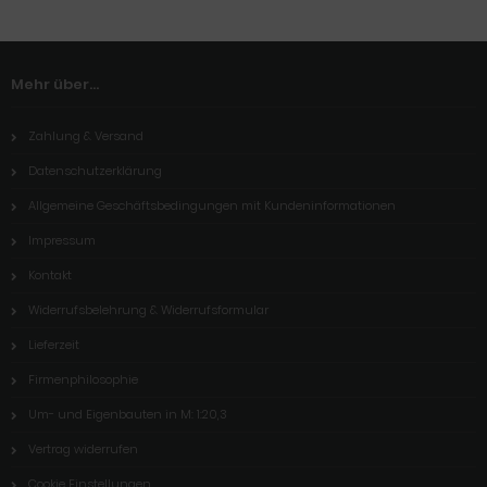
Mehr über...
Zahlung & Versand
Datenschutzerklärung
Allgemeine Geschäftsbedingungen mit Kundeninformationen
Impressum
Kontakt
Widerrufsbelehrung & Widerrufsformular
Lieferzeit
Firmenphilosophie
Um- und Eigenbauten in M: 1:20,3
Vertrag widerrufen
Cookie Einstellungen