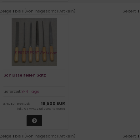
Zeige
1
bis
1
(von insgesamt
1
Artikeln)
Seiten:
1
Schlüsselfeilen Satz
Lieferzeit:
3-4 Tage
16,500 EUR
2,750 EUR pro Stück
inkl. 19 % MwSt. zzgl.
Versandkosten
Zeige
1
bis
1
(von insgesamt
1
Artikeln)
Seiten:
1