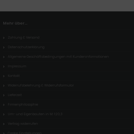
Mehr über...
Zahlung & Versand
Datenschutzerklärung
Allgemeine Geschäftsbedingungen mit Kundeninformationen
Impressum
Kontakt
Widerrufsbelehrung & Widerrufsformular
Lieferzeit
Firmenphilosophie
Um- und Eigenbauten in M: 1:20,3
Vertrag widerrufen
Cookie Einstellungen