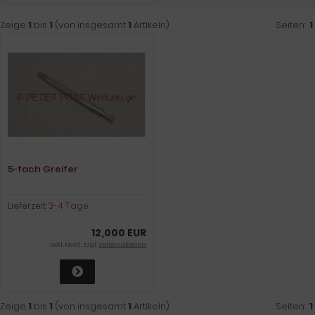
Zeige
1
bis
1
(von insgesamt
1
Artikeln)
Seiten:
1
5-fach Greifer
Lieferzeit:
3-4 Tage
12,000 EUR
exkl. MwSt. zzgl.
Versandkosten
Zeige
1
bis
1
(von insgesamt
1
Artikeln)
Seiten:
1