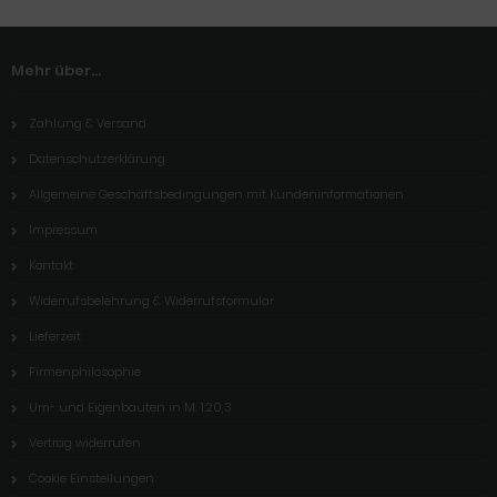
Mehr über...
Zahlung & Versand
Datenschutzerklärung
Allgemeine Geschäftsbedingungen mit Kundeninformationen
Impressum
Kontakt
Widerrufsbelehrung & Widerrufsformular
Lieferzeit
Firmenphilosophie
Um- und Eigenbauten in M: 1:20,3
Vertrag widerrufen
Cookie Einstellungen