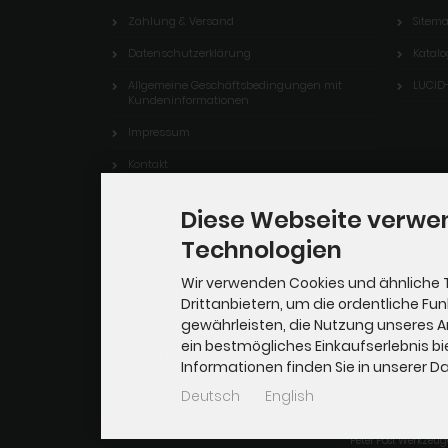
Zahlung & Versand
Sitem
Datenschutzerklärung
Katalo
Allgemeine Geschäftsbedingungen mit
LUCID
Kundeninformationen
Impressum
Kontakt
Widerrufsbelehrung & Widerrufsformular
Diese Webseite verwe
Lieferzeit
Technologien
Firmenphilosophie
Wir verwenden Cookies und ähnliche 
Um- und Eigenbauten in M: 1:20,3
Drittanbietern, um die ordentliche Fu
gewährleisten, die Nutzung unseres 
Vertrag widerrufen
ein bestmögliches Einkaufserlebnis bi
Cookie Einstellungen
Informationen finden Sie in unserer 
Deutsch
English
Peter Post Werkzeug