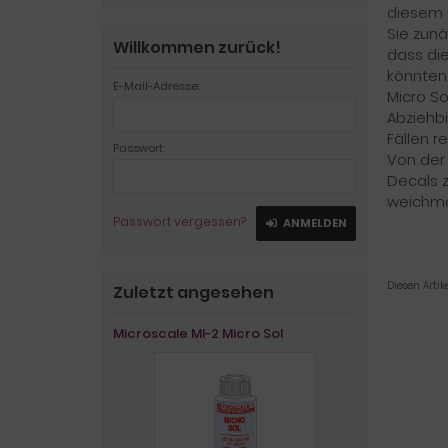
diesem S
Sie zunä
Willkommen zurück!
dass die
könnten.
E-Mail-Adresse:
Micro So
Abziehbi
Fällen r
Passwort:
Von der
Decals 
weichma
Passwort vergessen?
ANMELDEN
Diesen Arti
Zuletzt angesehen
Microscale MI-2 Micro Sol