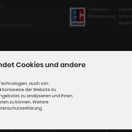
ap
g
-Verpackungsregister
ndet Cookies und andere
Technologien, auch von
nktionsweise der Website zu
Angebotes zu analysieren und Ihnen
eten zu können. Weitere
Datenschutzerklärung.
e - Ihr Spezialist für Qualitätswerkzeuge © 2026 | Template © 2009-2026 by
mod
ified eCom