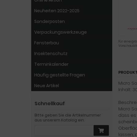
Online Aktion
Neuheiten 2022-2025
Sonderposten
Verpackungswerkzeuge
Für eine grö
Fensterbau
Vorschaubi
Insektenschutz
Terminkalender
PRODUKT
Häufig gestellte Fragen
Micro So
Neue Artikel
Inhalt: 3
Beschre
Schnellkauf
Micro So
dass es 
Bitte geben Sie die Artikelnummer
aus unserem Katalog ein.
scheinba
Oberflä
lassen, 