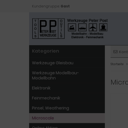
Kundengruppe:
Gast
Kategorien
Kont
Werkzeuge Gleisbau
Startseite
Werkzeuge Modellbau-
Modellbahn
Micro
Elektronik
Feinmechanik
Pinsel, Weathering
Microscale