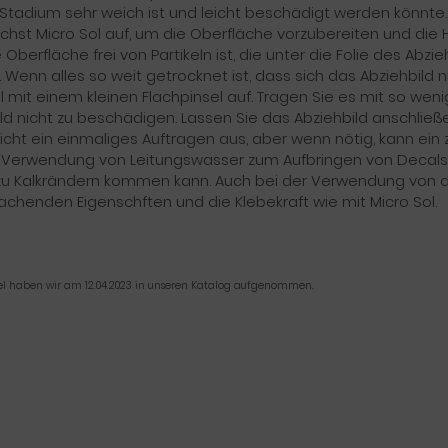
tadium sehr weich ist und leicht beschädigt werden könnte. 
chst Micro Sol auf, um die Oberfläche vorzubereiten und die H
 Oberfläche frei von Partikeln ist, die unter die Folie des Ab
 Wenn alles so weit getrocknet ist, dass sich das Abziehbild n
l mit einem kleinen Flachpinsel auf. Tragen Sie es mit so wen
ld nicht zu beschädigen. Lassen Sie das Abziehbild anschließ
eicht ein einmaliges Auftragen aus, aber wenn nötig, kann ein z
 Verwendung von Leitungswasser zum Aufbringen von Decals 
zu Kalkrändern kommen kann. Auch bei der Verwendung von des
chenden Eigenschften und die Klebekraft wie mit Micro Sol.
kel haben wir am 12.04.2023 in unseren Katalog aufgenommen.