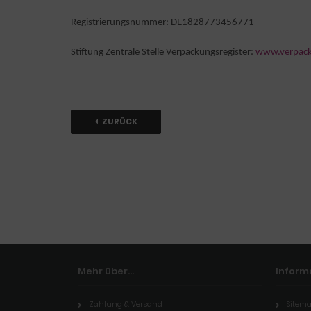
Registrierungsnummer:
DE1828773456771
Stiftung Zentrale Stelle Verpackungsregister:
www.verpacku
ZURÜCK
Mehr über...
Inform
Zahlung & Versand
Sitem