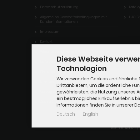
Datenschutzerklärung
Katalo
Allgemeine Geschäftsbedingungen mit
LUCID
Kundeninformationen
Impressum
Kontakt
Widerrufsbelehrung & Widerrufsformular
Diese Webseite verwe
Lieferzeit
Technologien
Firmenphilosophie
Wir verwenden Cookies und ähnliche 
Um- und Eigenbauten in M: 1:20,3
Drittanbietern, um die ordentliche Fu
gewährleisten, die Nutzung unseres 
Vertrag widerrufen
ein bestmögliches Einkaufserlebnis bi
Cookie Einstellungen
Informationen finden Sie in unserer 
Deutsch
English
Peter Post Werkzeug