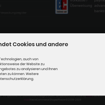
g
-Verpackungsregister
ndet Cookies und andere
Technologien, auch von
nktionsweise der Website zu
Angebotes zu analysieren und Ihnen
eten zu können. Weitere
Datenschutzerklärung.
e - Ihr Spezialist für Qualitätswerkzeuge © 2026 | Template © 2009-2026 by
mod
ified eCom
mod
ified eCommerce Shopsoftware © 2009-2026