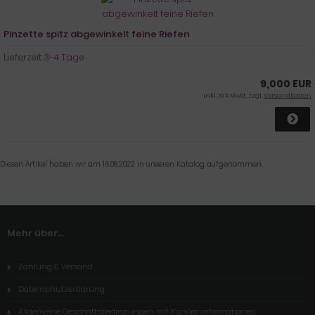
Pinzette spitz abgewinkelt feine Riefen
Lieferzeit:
3-4 Tage
9,000 EUR
inkl. 19 % MwSt. zzgl.
Versandkosten
Diesen Artikel haben wir am 16.08.2022 in unseren Katalog aufgenommen.
Mehr über...
Zahlung & Versand
Datenschutzerklärung
Allgemeine Geschäftsbedingungen mit Kundeninformationen