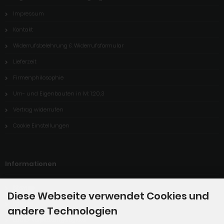
Impressum
Kontakt
Widerrufsbelehrung & Widerrufsformular
Lieferzeit
Firmenphilosophie
Um- und Eigenbauten in M: 1:20,3
Vertrag widerrufen
Cookie Einstellungen
Informationen
Sitemap
Diese Webseite verwendet Cookies und
Katalog
andere Technologien
LUCID-Verpackungsregister